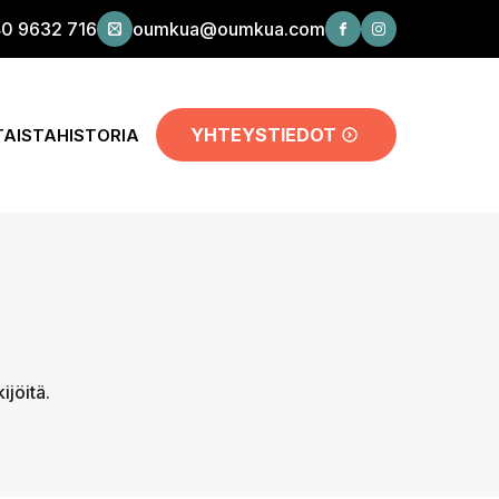
0 9632 716
oumkua@oumkua.com
YHTEYSTIEDOT
AISTA
HISTORIA
ijöitä.